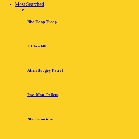
Most Searched
Nba Hoop Troop
E Claw 600
Alien Boogey Patrol
Pac_Man_Pellets
Nba Gametime